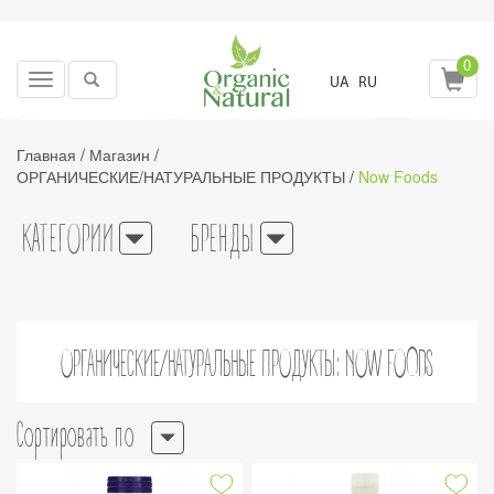
0
Toggle
UA
RU
navigation
Главная
/
Магазин
/
ОРГАНИЧЕСКИЕ/НАТУРАЛЬНЫЕ ПРОДУКТЫ
/
Now Foods
КАТЕГОРИИ
БРЕНДЫ
ОРГАНИЧЕСКИЕ/НАТУРАЛЬНЫЕ ПРОДУКТЫ: NOW FOODS
Сортировать по