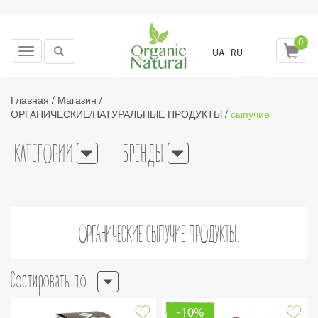
0
Toggle
UA
RU
navigation
Главная
/
Магазин
/
ОРГАНИЧЕСКИЕ/НАТУРАЛЬНЫЕ ПРОДУКТЫ
/
сыпучие
КАТЕГОРИИ
БРЕНДЫ
ОРГАНИЧЕСКИЕ СЫПУЧИЕ ПРОДУКТЫ.
Сортировать по
-10%