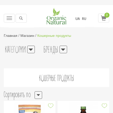
0
Toggle
UA
RU
navigation
Главная
/
Магазин
/
Кошерные продукты
КАТЕГОРИИ
БРЕНДЫ
КОШЕРНЫЕ ПРОДУКТЫ
Сортировать по