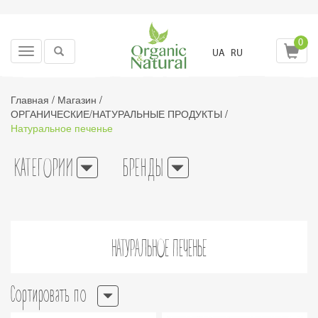
0
Toggle
UA
RU
navigation
Главная
/
Магазин
/
ОРГАНИЧЕСКИЕ/НАТУРАЛЬНЫЕ ПРОДУКТЫ
/
Натуральное печенье
КАТЕГОРИИ
БРЕНДЫ
НАТУРАЛЬНОЕ ПЕЧЕНЬЕ
Сортировать по