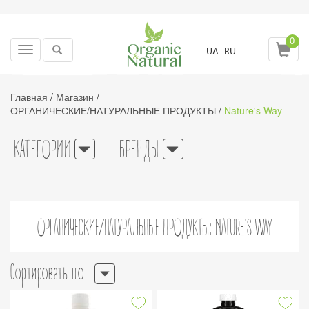
0
Toggle
UA
RU
navigation
Главная
/
Магазин
/
ОРГАНИЧЕСКИЕ/НАТУРАЛЬНЫЕ ПРОДУКТЫ
/
Nature's Way
КАТЕГОРИИ
БРЕНДЫ
ОРГАНИЧЕСКИЕ/НАТУРАЛЬНЫЕ ПРОДУКТЫ: NATURE'S WAY
Сортировать по