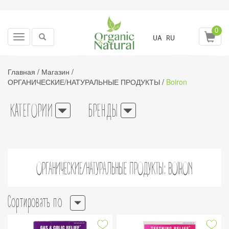
0
Toggle
UA
RU
navigation
Главная
/
Магазин
/
ОРГАНИЧЕСКИЕ/НАТУРАЛЬНЫЕ ПРОДУКТЫ
/
Boiron
КАТЕГОРИИ
БРЕНДЫ
ОРГАНИЧЕСКИЕ/НАТУРАЛЬНЫЕ ПРОДУКТЫ: BOIRON
Сортировать по