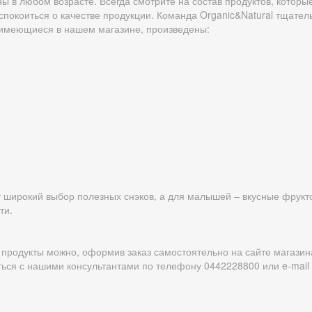
ы в любом возрасте. Всегда смотрите на состав продуктов, которы
спокоиться о качестве продукции. Команда Organic&Natural тщате
, имеющиеся в нашем магазине, произведены:
т широкий выбор полезных снэков, а для малышей – вкусные фрук
ти.
 продукты можно, оформив заказ самостоятельно на сайте магазина
ться с нашими консультантами по телефону 0442228800 или e-mail