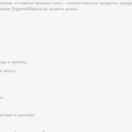
ргиям, и главная причина этого – некачественные продукты, прод
зине Organic&Natural вы можете купить:
оды и фрукты;
е чипсы;
о;
уктами и орехами.