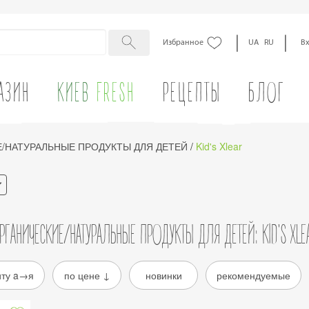
|
|
Избранное
UA
RU
В
АЗИН
КИЕВ
FRESH
РЕЦЕПТЫ
БЛОГ
/НАТУРАЛЬНЫЕ ПРОДУКТЫ ДЛЯ ДЕТЕЙ
/
Kid's Xlear
РГАНИЧЕСКИЕ/НАТУРАЛЬНЫЕ ПРОДУКТЫ ДЛЯ ДЕТЕЙ: KID'S XLE
иту a→я
по цене ↓
новинки
рекомендуемые