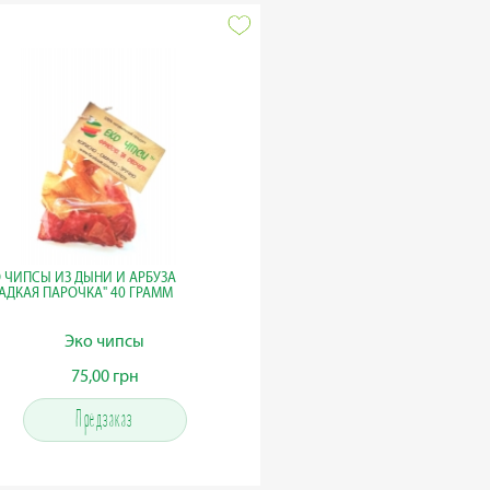
 ЧИПСЫ ИЗ ДЫНИ И АРБУЗА
АДКАЯ ПАРОЧКА" 40 ГРАММ
Эко чипсы
75,00 грн
75,00 грн
Предзаказ
Предзаказ