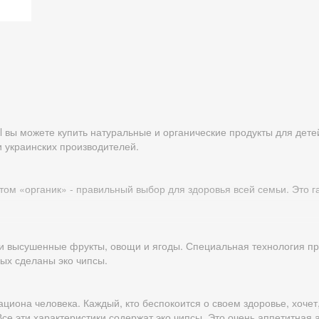
al вы можете купить натуральные и органические продукты для дет
и украинских производителей.
м «органик» - правильный выбор для здоровья всей семьи. Это га
 и высушенные фрукты, овощи и ягоды. Специальная технология пр
ыбирать натуральные продукты
рых сделаны эко чипсы.
иона человека. Каждый, кто беспокоится о своем здоровье, хочет
 детей, вы инвестируете в их здоровье, правильное развитие, укр
се эти характеристики содержат эко чипсы. Это очень аппетитная