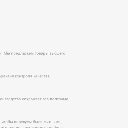
ей. Мы предлагаем товары высшего
рантия контроля качества
оизводства сохраняет все полезные
 для детей?
, чтобы перекусы были сытными,
епление иммунитета. Именно от
 альтернатива вредному фастфуду,