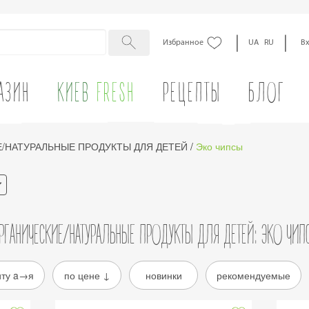
|
|
Избранное
UA
RU
В
АЗИН
КИЕВ
FRESH
РЕЦЕПТЫ
БЛОГ
/НАТУРАЛЬНЫЕ ПРОДУКТЫ ДЛЯ ДЕТЕЙ
/
Эко чипсы
РГАНИЧЕСКИЕ/НАТУРАЛЬНЫЕ ПРОДУКТЫ ДЛЯ ДЕТЕЙ: ЭКО ЧИП
иту a→я
по цене ↓
новинки
рекомендуемые