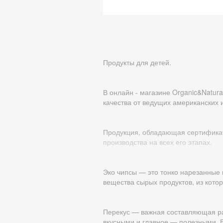
Продукты для детей.
В онлайн - магазине Organic&Natur
качества от ведущих американских 
Продукция, обладающая сертификато
производства на всех его этапах.
Эко чипсы — это тонко нарезанные
Почему нужно в
вещества сырых продуктов, из кото
Перекус — важная составляющая рац
Выбирая органические продукты для
вкусными и главное — полезными. В