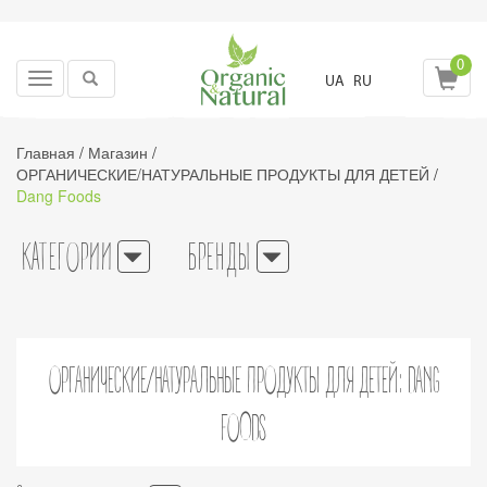
0
Toggle
UA
RU
navigation
Главная
/
Магазин
/
ОРГАНИЧЕСКИЕ/НАТУРАЛЬНЫЕ ПРОДУКТЫ ДЛЯ ДЕТЕЙ
/
Dang Foods
КАТЕГОРИИ
БРЕНДЫ
ОРГАНИЧЕСКИЕ/НАТУРАЛЬНЫЕ ПРОДУКТЫ ДЛЯ ДЕТЕЙ: DANG
FOODS