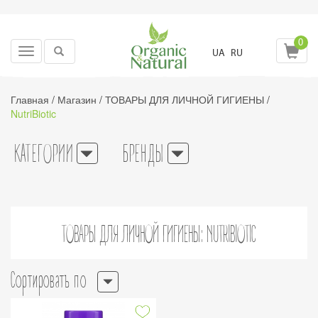
0
Toggle
UA
RU
navigation
Главная
/
Магазин
/
ТОВАРЫ ДЛЯ ЛИЧНОЙ ГИГИЕНЫ
/
NutriBiotic
КАТЕГОРИИ
БРЕНДЫ
ТОВАРЫ ДЛЯ ЛИЧНОЙ ГИГИЕНЫ: NUTRIBIOTIC
Сортировать по