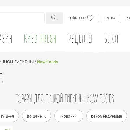
|
|
Избранное
UA
RU
В
АЗИН
КИЕВ
FRESH
РЕЦЕПТЫ
БЛОГ
ИЧНОЙ ГИГИЕНЫ
/
Now Foods
ТОВАРЫ ДЛЯ ЛИЧНОЙ ГИГИЕНЫ: NOW FOODS
иту a→я
по цене ↓
новинки
рекомендуемые