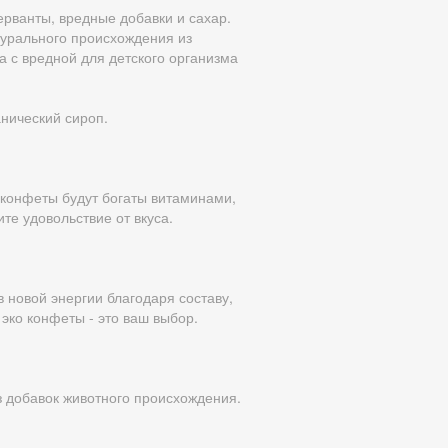
ерванты, вредные добавки и сахар.
турального происхождения из
а с вредной для детского организма
анический сироп.
о конфеты будут богаты витаминами,
е удовольствие от вкуса.
 новой энергии благодаря составу,
эко конфеты - это ваш выбор.
з добавок животного происхождения.