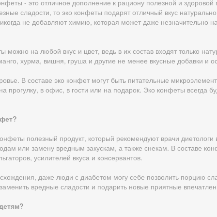
нфеты - это отличное дополнение к рациону полезной и здоровой 
зные сладости, то эко конфеты подарят отличный вкус натуральног
никогда не добавляют химию, которая может даже незначительно н
 можно на любой вкус и цвет, ведь в их состав входят только нат
манго, хурма, вишня, груша и другие не менее вкусные добавки и 
ровье. В составе эко конфет могут быть питательные микроэлемен
 прогулку, в офис, в гости или на подарок. Эко конфеты всегда бу
нфет?
о конфеты полезный продукт, который рекомендуют врачи диетологи
людам или замену вредным закускам, а также снекам. В составе кон
ьгаторов, усилителей вкуса и консервантов.
схождения, даже люди с диабетом могу себе позволить порцию сла
заменить вредные сладости и подарить новые приятные впечатлен
детям?