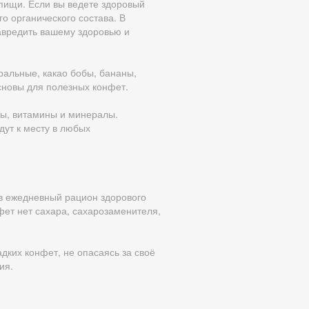
пищи. Если вы ведете здоровый
о органического состава. В
авредить вашему здоровью и
уральные, какао бобы, бананы,
основы для полезных конфет.
ты, витамины и минералы.
дут к месту в любых
 в ежедневный рацион здорового
фет нет сахара, сахарозаменителя,
дких конфет, не опасаясь за своё
ия.