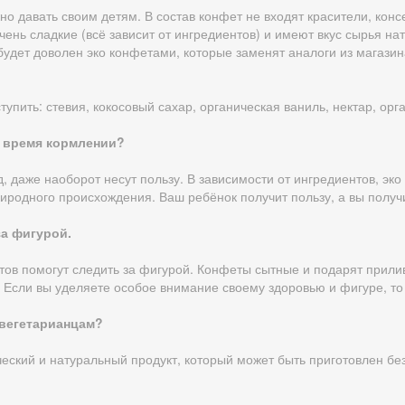
о давать своим детям. В состав конфет не входят красители, конс
ень сладкие (всё зависит от ингредиентов) и имеют вкус сырья на
будет доволен эко конфетами, которые заменят аналоги из магазин
тупить: стевия, кокосовый сахар, органическая ваниль, нектар, орг
о время кормлении?
, даже наоборот несут пользу. В зависимости от ингредиентов, эк
одного происхождения. Ваш ребёнок получит пользу, а вы получит
за фигурой.
ов помогут следить за фигурой. Конфеты сытные и подарят прилив
Если вы уделяете особое внимание своему здоровью и фигуре, то 
вегетарианцам?
еский и натуральный продукт, который может быть приготовлен бе