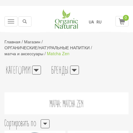
0
Toggle
UA
RU
navigation
Главная
/
Магазин
/
ОРГАНИЧЕСКИЕ/НАТУРАЛЬНЫЕ НАПИТКИ
/
матча и аксессуары
/
Matcha Zen
КАТЕГОРИИ
БРЕНДЫ
МАТЧА: MATCHA ZEN
Сортировать по