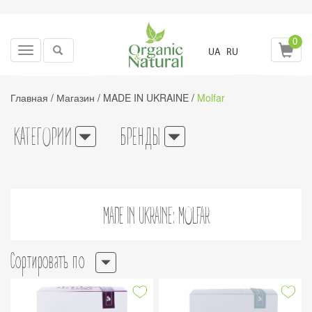
0
Toggle
UA
RU
navigation
Главная
/
Магазин
/
MADE IN UKRAINE
/
Molfar
КАТЕГОРИИ
БРЕНДЫ
MADE IN UKRAINE: MOLFAR
Сортировать по