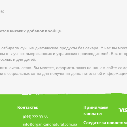
а;
уется никаких добавок вообще.
 отбирала лучшие диетические продукты без сахара. У нас вы може
сы от лучших американских и украинских производителей. В катего
рослых и для детей.
упить очень легко. Вы можете, оформить заказ на нашем сайте сам
ли в социальных сетях для получения дополнительной информации
Контакты:
Принимаем
к оплате:
(044) 222 99 66
Следите за новостям
info@organicandnatural.com.ua