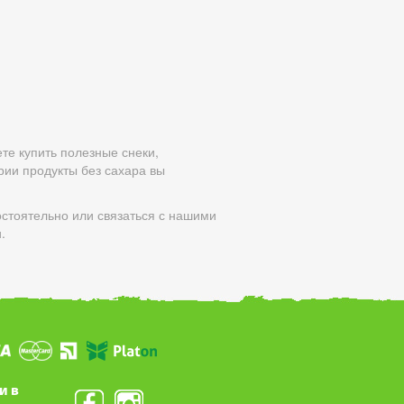
те купить полезные снеки,
рии продукты без сахара вы
остоятельно или связаться с нашими
.
и в