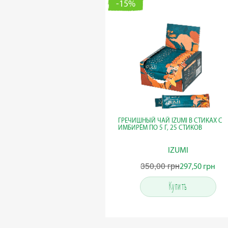
-15%
ГРЕЧИШНЫЙ ЧАЙ IZUMI В СТИКАХ С
ИМБИРЁМ ПО 5 Г, 25 СТИКОВ
IZUMI
350,00 грн
350,00 грн
297,50 грн
297,50 грн
Купить
Купить