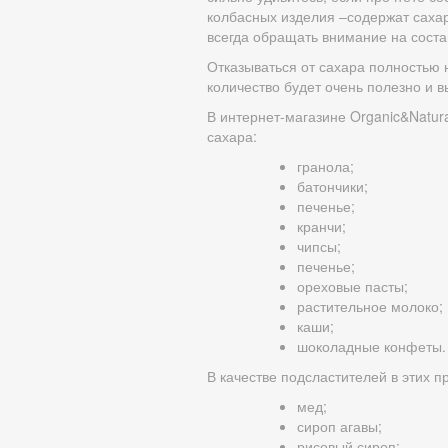
колбасных изделия –содержат сахар
всегда обращать внимание на состав
Отказываться от сахара полностью 
количество будет очень полезно и в
В интернет-магазине Organic&Natur
сахара:
гранола;
батончики;
печенье;
кранчи;
чипсы;
печенье;
ореховые пасты;
растительное молоко;
каши;
шоколадные конфеты.
В качестве подсластителей в этих п
мед;
сироп агавы;
рисовый сироп;