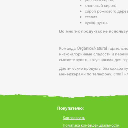
кленовый сироп;
сироп рожкового дерев
стевия;
сухофрукты.
Во многих продуктах не использ
Команда Organic&Natural тщательно
низкокалорийные сладости и переку
сможете купить «вкусняшки» для вз
Диетические продукты без сахара к
менеджерами по телефону, email и
Покупателю:
Как заказать
Политика конфиденциальности