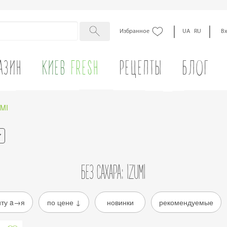
|
|
Избранное
UA
RU
В
АЗИН
КИЕВ
FRESH
РЕЦЕПТЫ
БЛОГ
UMI
БЕЗ САХАРА: IZUMI
иту a→я
по цене ↓
новинки
рекомендуемые