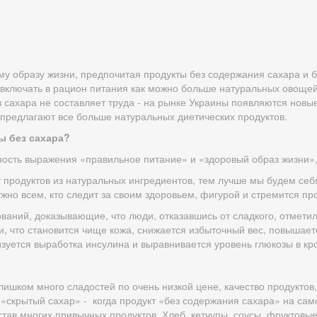
му образу жизни, предпочитая продукты без содержания сахара и 
включать в рацион питания как можно больше натуральных овощей,
з сахара не составляет труда - на рынке Украины появляются новы
предлагают все больше натуральных диетических продуктов.
ы без сахара?
ость выражения «правильное питание» и «здоровый образ жизни»,
продуктов из натуральных ингредиентов, тем лучше мы будем себя 
жно всем, кто следит за своим здоровьем, фигурой и стремится пр
аний, доказывающие, что люди, отказавшись от сладкого, отмети
и, что становится чище кожа, снижается избыточный вес, повышает
уется выработка инсулина и выравнивается уровень глюкозы в кр
ишком много сладостей по очень низкой цене, качество продуктов,
 «скрытый сахар» - когда продукт «без содержания сахара» на сам
став многих привычных продуктов. Хлеб, кетчупы, соусы, фруктовы