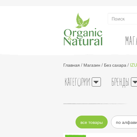
МАГ
Главная
/
Магазин
/
Без сахара
/
IZ
КАТЕГОРИИ
БРЕНДЫ
все товары
по алфав