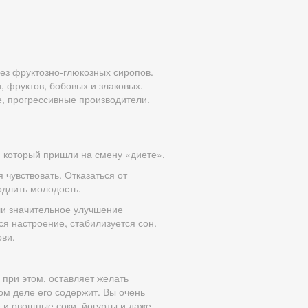
без фруктозно-глюкозных сиропов.
 фруктов, бобовых и злаковых.
е, прогрессивные производители.
 который пришли на смену «диете».
чувствовать. Отказаться от
одлить молодость.
ли значительное улучшение
ся настроение, стабилизуется сон.
ови.
 при этом, оставляет желать
ом деле его содержит. Вы очень
е и овощные соки, йогурты и даже