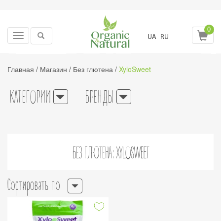
0
Toggle
UA
RU
navigation
Главная
/
Магазин
/
Без глютена
/
XyloSweet
КАТЕГОРИИ
БРЕНДЫ
БЕЗ ГЛЮТЕНА: XYLOSWEET
Сортировать по