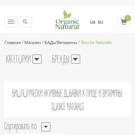
0
Toggle
UA
RU
navigation
Главная
/
Магазин
/
БАДы/Витамины
/
Source Naturals
КАТЕГОРИИ
БРЕНДЫ
БИОЛОГИЧЕСКИ АКТИВНЫЕ ДОБАВКИ К ПИЩЕ И ВИТАМИНЫ:
SOURCE NATURALS
Сортировать по