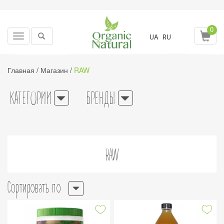
0
Toggle
UA
RU
navigation
Главная
/
Магазин
/
RAW
КАТЕГОРИИ
БРЕНДЫ
RAW
Сортировать по