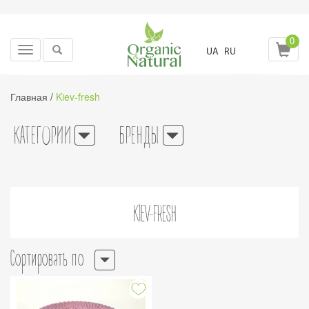
0
Toggle
UA
RU
navigation
Главная
/
Kiev-fresh
КАТЕГОРИИ
БРЕНДЫ
KIEV-FRESH
Сортировать по