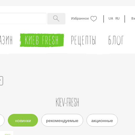
|
|
Избранное
UA
RU
В
АЗИН
КИЕВ
FRESH
РЕЦЕПТЫ
БЛОГ
KIEV-FRESH
новинки
рекомендуемые
акционные