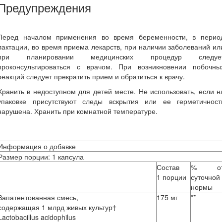
Предупреждения
Перед началом применения во время беременности, в перио
лактации, во время приема лекарств, при наличии заболеваний ил
при планировании медицинских процедур следуе
проконсультироваться с врачом. При возникновении побочны
реакций следует прекратить прием и обратиться к врачу.
Хранить в недоступном для детей месте. Не использовать, если н
упаковке присутствуют следы вскрытия или ее герметичност
нарушена. Хранить при комнатной температуре.
Информация о добавке
Размер порции:
1 капсула
Состав
% о
1 порции
суточной
нормы
Запатентованная смесь,
175 мг
**
содержащая 1 млрд живых культур†
Lactobacillus acidophilus