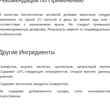
В качестве биологически активной добавки взрослым следуе
принимать по одной (1) капсуле в день во время еды или 
соответствии с назначением врача. Не следует превышат
рекомендованную дозировку. Результаты зависят от индивидуальны
особенностей.
Другие Ингредиенты
Сыворотка, инулин, желатин, целлюлоза, цитрусовый пектин
Содержит <2% следующих ингредиентов: стеарат магния, диокси
кремния.
Содержит молочные продукты (сыворотка).
Не содержит добавленного сахара, соли, консервантов
искусственны