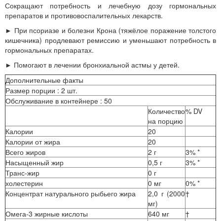
Сокращают потребность и лечебную дозу гормональных
препаратов и противовоспалительных лекарств.
► При псориазе и болезни Крона (тяжёлое поражение толстого
кишечника) продлевают ремиссию и уменьшают потребность в
гормональных препаратах.
► Помогают в лечении бронхиальной астмы у детей.
Дополнительные факты
Размер порции
: 2 шт.
Обслуживание в контейнере
: 50
Количество
% DV
на порцию
Калории
20
Калории от жира
20
Всего жиров
2 г
3% *
Насыщенный жир
0,5 г
3% *
Транс-жир
0 г
холестерин
0 мг
0% *
Концентрат натурального рыбьего жира
2,0 г (2000
†
мг)
Омега-3 жирные кислоты
640 мг
†