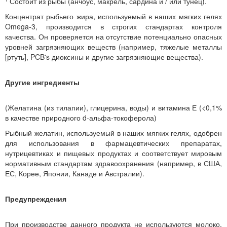
¹ Состоит из рыбы (анчоус, макрель, сардина и / или тунец).
Концентрат рыбьего жира, используемый в наших мягких гелях
Omega-3, производится в строгих стандартах контроля
качества. Он проверяется на отсутствие потенциально опасных
уровней загрязняющих веществ (например, тяжелые металлы
[ртуть], PCB's диоксины и другие загрязняющие вещества).
Другие ингредиенты
(Желатина (из тилапии), глицерина, воды) и витамина Е (<0,1%
в качестве природного d-альфа-токоферола)
Рыбный желатин, используемый в наших мягких гелях, одобрен
для использования в фармацевтических препаратах,
нутрицевтиках и пищевых продуктах и соответствует мировым
нормативным стандартам здравоохранения (например, в США,
ЕС, Корее, Японии, Канаде и Австралии).
Предупреждения
При производстве данного продукта не используются молоко,