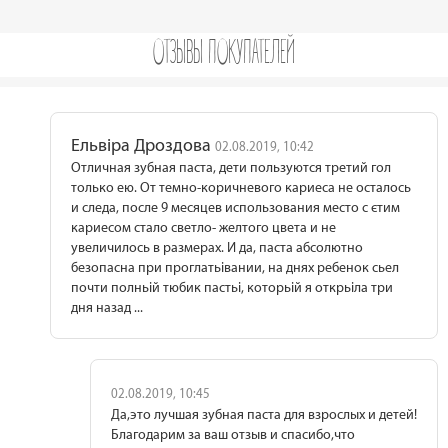
ОТЗЫВЫ ПОКУПАТЕЛЕЙ
Ельвіра Дроздова
02.08.2019, 10:42
Отличная зубная паста, дети пользуются третий гол
только ею. От темно-коричневого кариеса не осталось
и следа, после 9 месяцев использования место с єтим
кариесом стало светло- желтого цвета и не
увеличилось в размерах. И да, паста абсолютно
безопасна при проглатьівании, на днях ребенок сьел
почти полньій тюбик пастьі, которьій я открьіла три
дня назад ...
02.08.2019, 10:45
Да,это лучшая зубная паста для взрослых и детей!
Благодарим за ваш отзыв и спасибо,что