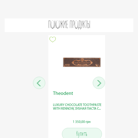
ПОХОЖИЕ ПРОДУКТЫ
Theodent
The H
LUXURY CHOCOLATE TOOTHPASTE
HONEST 
WITH RENNOW, ЗУБНАЯ ПАСТА С...
ПЕНА ДЛ
1 350,00 грн
1 350,00 грн
Купить
Купить