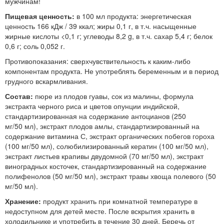
мужчинам!
Пищевая ценность:
в 100 мл продукта: энергетическая
ценность 166 кДж / 39 ккал; жиры 0,1 г, в т.ч. насыщенные
жирные кислоты <0,1 г; углеводы 8,2 g, в т.ч. сахар 5,4 г; белок
0,6 г; соль 0,052 г.
Противопоказания: сверхчувствительность к каким-либо
компонентам продукта. Не употреблять беременным и в период
грудного вскармливания.
Состав:
пюре из плодов гуавы, сок из малины, формула
экстракта черного риса и цветов опунции индийской,
стандартизированная на содержание антоцианов (250
мг/50 мл), экстракт плодов амлы, стандартизированный на
содержание витамина С, экстракт органических побегов гороха
(100 мг/50 мл), солюбилизированный кератин (100 мг/50 мл),
экстракт листьев крапивы двудомной (70 мг/50 мл), экстракт
виноградных косточек, стандартизированный на содержание
полифенолов (50 мг/50 мл), экстракт травы хвоща полевого (50
мг/50 мл).
Хранение:
продукт хранить при комнатной температуре в
недоступном для детей месте. После вскрытия хранить в
холодильнике и употребить в течение 30 дней. Беречь от