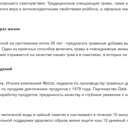
хорошего самочувствия. Традиционные очищающие травы, такие ка
алоэ вера и антиоксидантными свойствами ройбоса, а эфирные м
раз жизни
ной на протяжении почти 30 лет - предлагать травяные добавки в
 Один из приятных способов включить травы в повседневную жизнь
ике отражается на качестве наших трав и в пакетиках, в которых не
ждений
ане, Италия компанией Aboca, лидером по производству травяных д
 по продаже диетических продуктов с 1978 года. Партнерство Gaia
зработку продуктов, преданность качеству и глубокое уважение к 
 кипяченой воды в чайный пакетик и настаивают в течение 10 мин
ельной поддержки здорового образа жизни ищите наш 12-дневный 