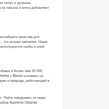
к лопух и артишок,
асла лимона и мяты добавляют
ысочайшего качества для
 - это ритуал чаепития. Наше
 используются скобы и клей.
обавок в более чем 25 000
 Herbs с Aboca основано на
науке и природе, работающей в
ут. Пейте ежедневно по мере
набор Supreme Cleanse.