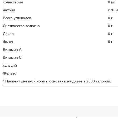
холестерин
0 мг
натрий
270 м
Всего углеводов
0 г
Диетическое волокно
0 г
Сахар
0 г
белка
0 г
Витамин А
Витамин С
кальций
Железо
* Процент дневной нормы основаны на диете в 2000 калорий.