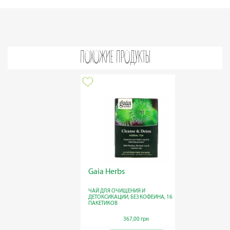
ПОХОЖИЕ ПРОДУКТЫ
Gaia Herbs
Pukk
ЧАЙ ДЛЯ ОЧИЩЕНИЯ И
DETOX, 
ДЕТОКСИКАЦИИ, БЕЗ КОФЕИНА, 16
20 ПАК
ПАКЕТИКОВ
367,00 грн
367,00 грн