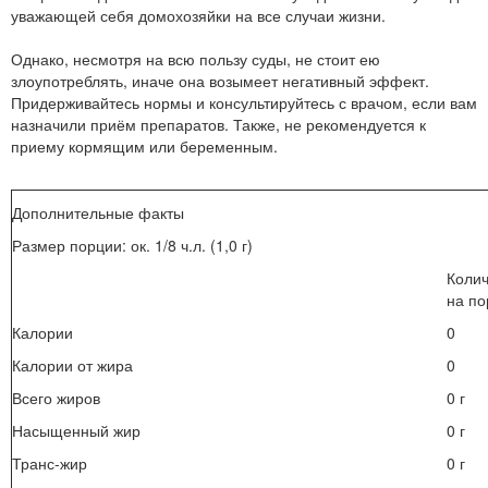
уважающей себя домохозяйки на все случаи жизни.
Однако, несмотря на всю пользу суды, не стоит ею
злоупотреблять, иначе она возымеет негативный эффект.
Придерживайтесь нормы и консультируйтесь с врачом, если вам
назначили приём препаратов. Также, не рекомендуется к
приему кормящим или беременным.
Дополнительные факты
Размер порции: ок. 1/8 ч.л. (1,0 г)
Колич
на п
Калории
0
Калории от жира
0
Всего жиров
0 г
Насыщенный жир
0 г
Транс-жир
0 г