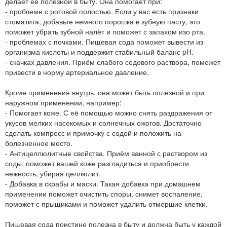
делает её полезной в быту. Она помогает при:
- проблеме с ротовой полостью. Если у вас есть признаки
стоматита, добавьте немного порошка в зубную пасту, это
поможет убрать зубной налёт и поможет с запахом изо рта.
- проблемах с почками. Пищевая сода поможет вывести из
организма кислоты и поддержит стабильный баланс pH.
- скачках давления. Приём слабого содового раствора, поможет
привести в норму артериальное давление.
Кроме применения внутрь, она может быть полезной и при
наружном применении, например:
- Помогает коже. С её помощью можно снять раздражения от
укусов мелких насекомых и солнечных ожогов. Достаточно
сделать компресс и примочку с содой и положить на
болезненное место.
- Антицеллюлитные свойства. Приём ванной с раствором из
соды, поможет вашей коже разгладиться и приобрести
нежность, убирая целлюлит.
- Добавка в скрабы и маски. Такая добавка при домашнем
применении поможет очистить споры, снимет воспаление,
поможет с прыщиками и поможет удалить отмершие клетки.
Пищевая сода поистине полезна в быту и должна быть у каждой