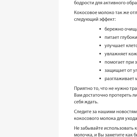
бодрости для активного обра
Кокосовое молоко так же от
следующий эффект:
бережно очища
питает глубок
улучшает клет
увлажняет кож
помогает при 
защищает от у
разглаживает
Приятно то, что не нужно тр
Вам достаточно протереть ли
себя ждать.
Следите за нашими новостям
кокосового молока для ухода
Не забывайте использовать к
молочка, и Вы заметите как 