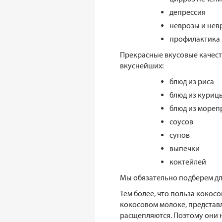
депрессия
неврозы и нев
профилактика 
Прекрасные вкусовые качест
вкуснейших:
блюд из риса
блюд из куриц
блюд из мореп
соусов
супов
выпечки
коктейлей
Мы обязательно подберем для
Тем более, что польза кокос
кокосовом молоке, представ
расщепляются. Поэтому они н