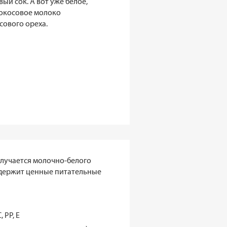
ый сок. А вот уже белое,
окосовое молоко
сового ореха.
олучается молочно-белого
 содержит ценные питательные
 РР, Е