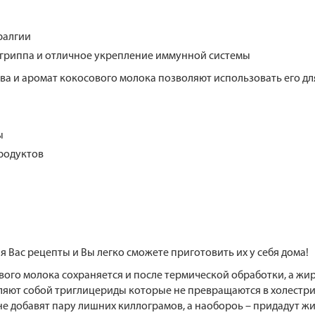
ралгии
гриппа и отличное укрепление иммунной системы
ва и аромат кокосового молока позволяют использовать его д
ы
родуктов
 Вас рецепты и Вы легко сможете приготовить их у себя дома!
ового молока сохраняется и после термической обработки, а ж
ляют собой триглицериды которые не превращаются в холестри
е добавят пару лишних киллограмов, а наобороь – придадут жи