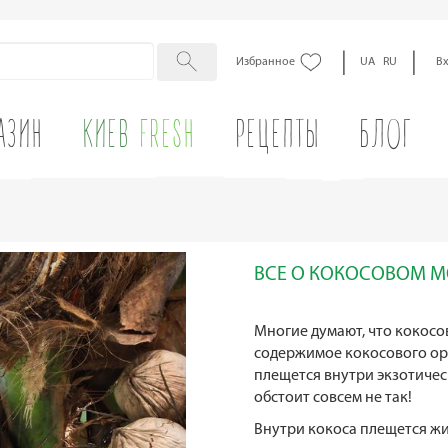
|
|
Избранное
UA
RU
В
АЗИН
КИЕВ
FRESH
РЕЦЕПТЫ
БЛОГ
ВСЕ О КОКОСОВОМ 
Многие думают, что кокосо
содержимое кокосового орех
плещется внутри экзотичес
обстоит совсем не так!
Внутри кокоса плещется ж