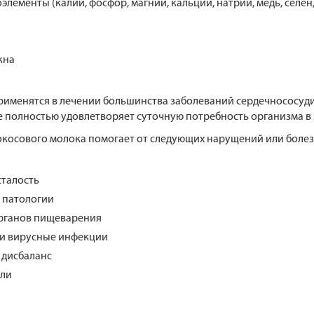
элементы (калий, фосфор, магний, кальций, натрий, медь, селен,
кна
рименятся в лечении большинства заболеваний сердечнососудис
е полностью удовлетворяет суточную потребность организма в
косового молока помогает от следующих нарущений или болез
сталость
 патологии
рганов пищеварения
и вирусные инфекции
 дисбаланс
оли