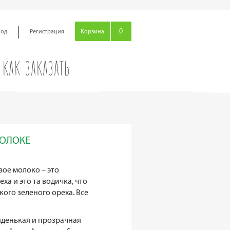
|
0
ход
Регистрация
Корзина
КАК ЗАКАЗАТЬ
МОЛОКЕ
вое молоко – это
а и это та водичка, что
кого зеленого ореха. Все
иденькая и прозрачная