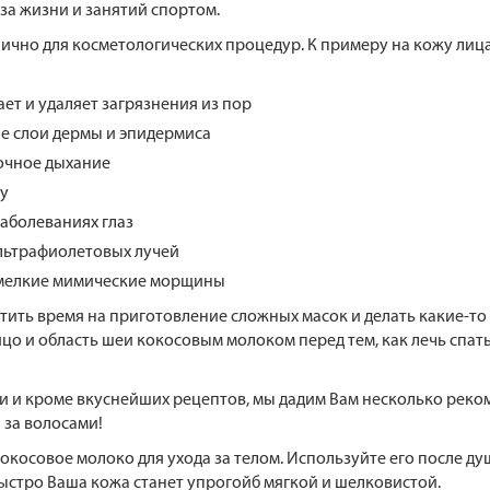
за жизни и занятий спортом.
лично для косметологических процедур. К примеру на кожу лиц
ет и удаляет загрязнения из пор
ие слои дермы и эпидермиса
очное дыхание
у
заболеваниях глаз
льтрафиолетовых лучей
 мелкие мимические морщины
атить время на приготовление сложных масок и делать какие-т
цо и область шеи кокосовым молоком перед тем, как лечь спать,
и и кроме вкуснейших рецептов, мы дадим Вам несколько рек
 за волосами!
окосовое молоко для ухода за телом. Используйте его после ду
быстро Ваша кожа станет упрогойб мягкой и шелковистой.