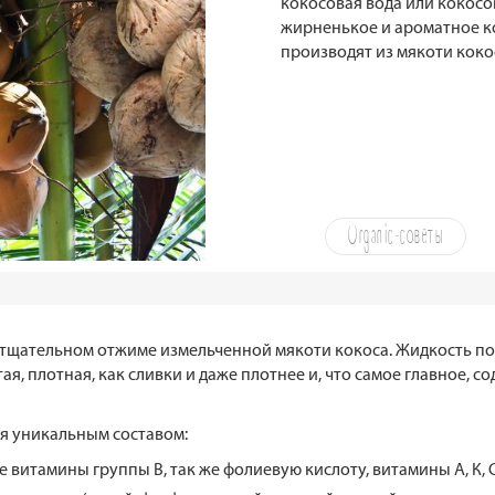
кокосовая вода или кокосов
жирненькое и ароматное к
производят из мякоти коко
Organic-советы
 тщательном отжиме измельченной мякоти кокоса. Жидкость п
стая, плотная, как сливки и даже плотнее и, что самое главное,
я уникальным составом:
е витамины группы В, так же фолиевую кислоту, витамины А, К, С,