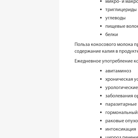
микро- и макро
триглицериды
углеводы
пищевые воло
белки
Польза кокосового молока п
содержание калия в продукт
Ежедневное употребление ко
авитаминоз
хроническая у
урологические
заболевания о
паразитарные 
гормональный
раковые опух
интоксикация
цирроз печени