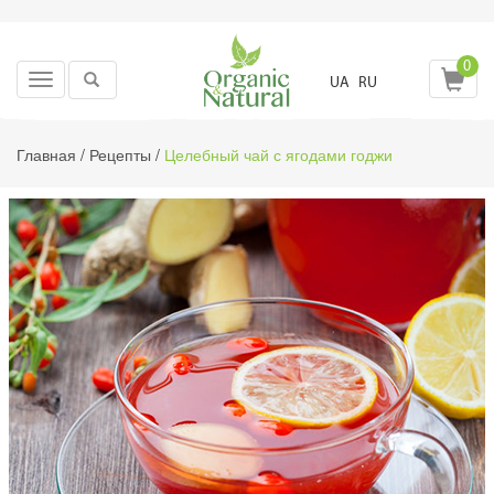
0
Toggle
UA
RU
navigation
Главная
/
Рецепты
/
Целебный чай с ягодами годжи