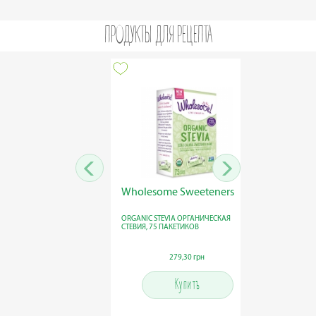
ПРОДУКТЫ ДЛЯ РЕЦЕПТА
Wholesome Sweeteners
Whole
ORGANIC STEVIA ОРГАНИЧЕСКАЯ
ORGANIC
СТЕВИЯ, 75 ПАКЕТИКОВ
FLAVORE
279,30 грн
279,30 грн
Купить
Купить