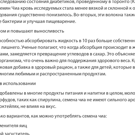
сследованию состояния диабетиков, проведенному в Торонто (Ка
емян Чиа кровь исследуемых стала менее вязкой и склонной к 
дования существенно понизилось. Во-вторых, эти волокна такж
 бактерии и улучшая пищеварение.
итом и повышают выносливость
собностью абсорбировать жидкость в 10 раз больше собственног
ь лишнего. Ученые полагают, что когда абсорбция происходит в 
ми, замедляется превращение углеводов в сахар. Это объясняе
рганизма, что очень важно для поддержания здорового веса. 
лковая добавка в здоровый рацион, а также для детей, которые 
 многим любимым и распространенным продуктам.
 в использовании
 добавлены в многие продукты питания и напитки в целом, мо
рфудов, таких как спирулина, семена чиа не имеют сильного аро
ктейлях, не влияя на вкус.
ко вариантов, как можно употреблять семена чиа:
аменителя яиц
й загуститель