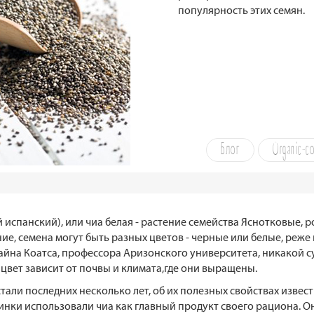
популярность этих семян.
Блог
Organic-с
фей испанский), или чиа белая - растение семейства Яснотковые,
ие, семена могут быть разных цветов - черные или белые, реже
айна Коатса, профессора Аризонского университета, никакой 
 цвет зависит от почвы и климата,где они выращены.
тали последних несколько лет, об их полезных свойствах извест
и инки использовали чиа как главный продукт своего рациона. О