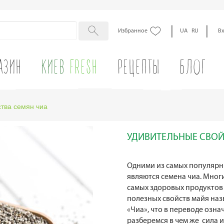
|
|
Избранное
UA
RU
В
АЗИН
КИЕВ
FRESH
РЕЦЕПТЫ
БЛОГ
тва семян чиа
УДИВИТЕЛЬНЫЕ СВОЙ
Одними из самых популярн
являются семена чиа. Мног
самых здоровых продуктов 
полезных свойств майя на
«Чиа», что в переводе озна
разберемся в чем же сила 