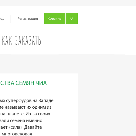
|
0
ход
Регистрация
Корзина
КАК ЗАКАЗАТЬ
СТВА СЕМЯН ЧИА
ых суперфудов на Западе
ие называют их одним из
на планете. Из-за своих
звали семена именно
чает «сила». Давайте
и многовековая