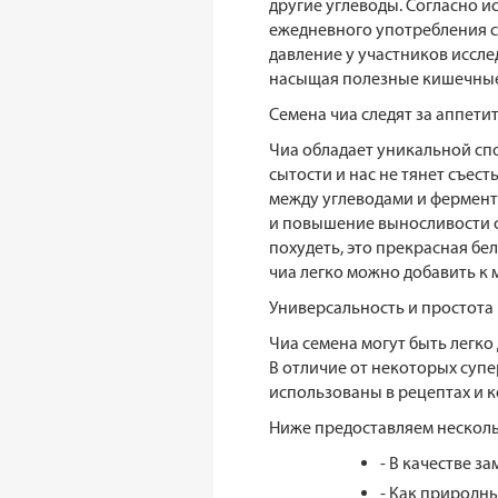
другие углеводы. Согласно и
ежедневного употребления с
давление у участников иссле
насыщая полезные кишечные
Семена чиа следят за аппет
Чиа обладает уникальной спо
сытости и нас не тянет съест
между углеводами и фермента
и повышение выносливости о
похудеть, это прекрасная бе
чиа легко можно добавить к
Универсальность и простота
Чиа семена могут быть легко
В отличие от некоторых супе
использованы в рецептах и ко
Ниже предоставляем несколь
- В качестве з
- Как природны