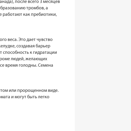
нада), после всего 3 месяцев
образованию тромбов, а
е работают как пребиотики,
о веса. Это дает чувство
желудке, создавая барьер
т способность к гидратации
Кроме людей, желающих
все время голодны. Семена
лотом или пророщенном виде.
мата и могут быть легко