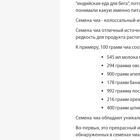
"индийская еда для бега", по
понимали какую именно питат
Семена чиа - колоссальный 
Семена чиа отличный источни
редкость для продукта раст
К примеру, 100 грамм чиа соо
545 мл молока 
294 грамма овс
900 грамм апе
178 грамм бана
992 грамма лос
216 грамм орех
400 грамм шпин
Семена чиа обладают уникал
Во-первых, это прекрасный ис
обнаруженных в семенах чиа, 