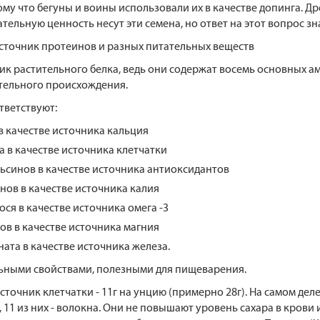
тому что бегуны и воины использовали их в качестве допинга. Д
ельную ценность несут эти семена, но ответ на этот вопрос зн
источник протеинов и разных питательных веществ
к растительного белка, ведь они содержат восемь основных ам
ительного происхождения.
тветствуют:
в качестве источника кальция
а в качестве источника клетчатки
льсинов в качестве источника антиоксидантов
нов в качестве источника калия
ося в качестве источника омега -3
ов в качестве источника магния
ата в качестве источника железа.
ьными свойствами, полезными для пищеварения.
точник клетчатки - 11г на унцию (примерно 28г). На самом деле,
11 из них - волокна. Они не повышают уровень сахара в крови и